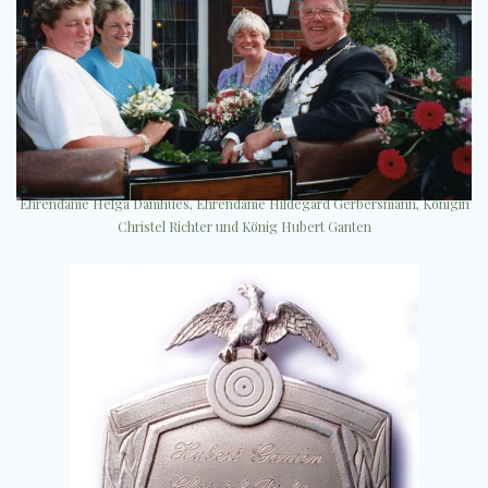
Ehrendame Helga Damhues, Ehrendame Hildegard Gerbersmann, Königin
Christel Richter und König Hubert Ganten