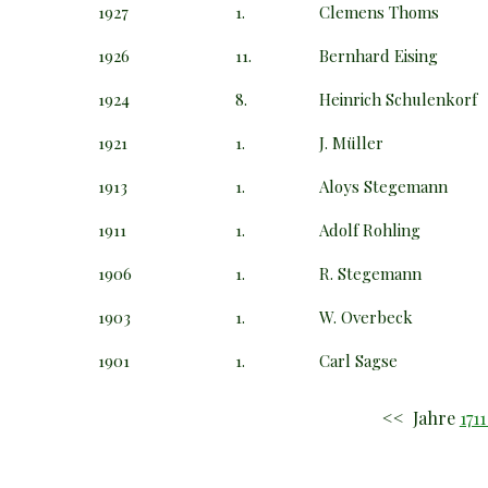
1927
1.
Clemens Thoms
1926
11.
Bernhard Eising
1924
8.
Heinrich Schulenkorf
1921
1.
J. Müller
1913
1.
Aloys Stegemann
1911
1.
Adolf Rohling
1906
1.
R. Stegemann
1903
1.
W. Overbeck
1901
1.
Carl Sagse
<< Jahre
1711