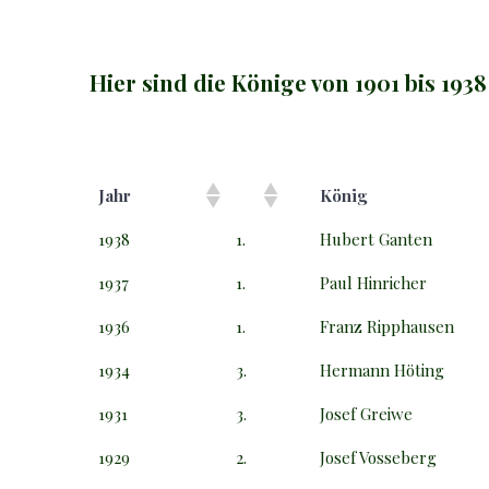
Hier sind die Könige von 1901 bis 1938
Jahr
König
1938
1.
Hubert Ganten
1937
1.
Paul Hinricher
1936
1.
Franz Ripphausen
1934
3.
Hermann Höting
1931
3.
Josef Greiwe
1929
2.
Josef Vosseberg