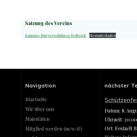
Satzung des Vereins
Satzung Bürgerschützen Holtwick
Herunterladen
Navigation
nächster T
Startseite
Schützenfe
Wir über uns
Datum:
8. Aug
Majestäten
Uhrzeit:
20:00
Ort:
Festzelt 
Mitglied werden (m/w/d)