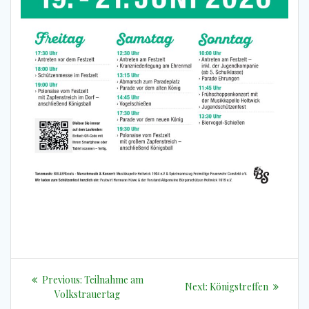
Beitragsnavigation
Previous
Previous:
Teilnahme am
Next
Next:
Königstreffen
post:
Volkstrauertag
post: