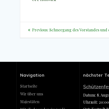
Beitragsnavigation
Previous
Previous:
Schneegang des Vorstandes und 
post:
Navigation
nächster T
Startseite
Schützenfe
Wir über uns
Datum:
8. Aug
Majestäten
Uhrzeit:
20:00