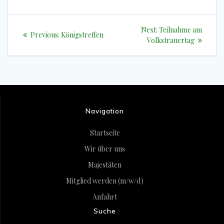
Beitragsnavigation
Next
Next:
Teilnahme am
Previous
Previous:
Königstreffen
post:
Volkstrauertag
post:
Navigation
Startseite
Wir über uns
Majestäten
Mitglied werden (m/w/d)
Anfahrt
Suche